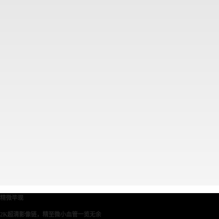
精微毕现
2K超清影像链，精至微小血管一览无余